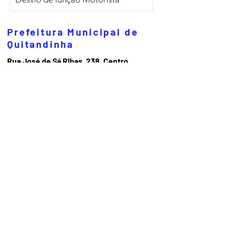
Prefeitura Municipal de
Quitandinha
Rua José de Sá Ribas, 238, Centro,
CEP 83840-001
CNPJ 76.002.674/0001-97
Telefones:
41
3623-1231
Email:
prefeitura@quitandinha.pr.gov.br
Horário de atendimento:
Segunda à Sexta das 08h30 às 12h