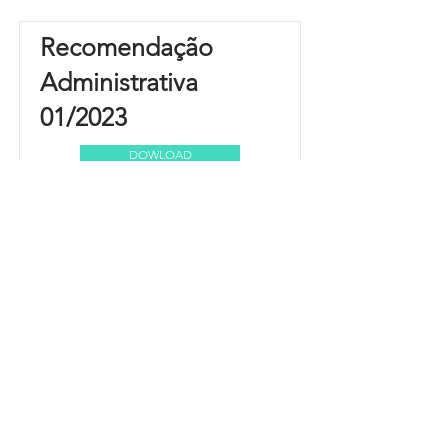
Recomendação
Administrativa
01/2023
DOWLOAD
Observância Lei Municipal
562/2003 - Grau Escolaridade
Prefeitura Municipal de
Quitandinha
Rua José de Sá Ribas, 238, Centro,
CEP 83840-001
CNPJ 76.002.674/0001-97