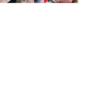
Título da página
O Festival de Broas e
Acompanhamentos,
celebrou a tradição culinária
de Quitandinha, com
destaque para a broa, prato
típico do município. Diversas