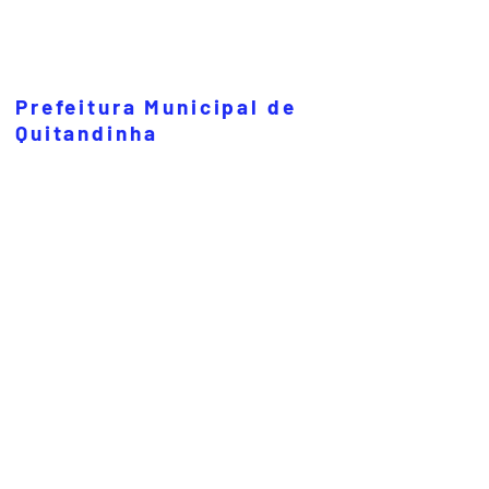
Prefeitura Municipal de
Quitandinha
Rua José de Sá Ribas, 238, Centro,
CEP 83840-001
CNPJ 76.002.674/0001-97
Telefones:
41
3623-1231
Email:
prefeitura@quitandinha.pr.gov.br
Horário de atendimento: