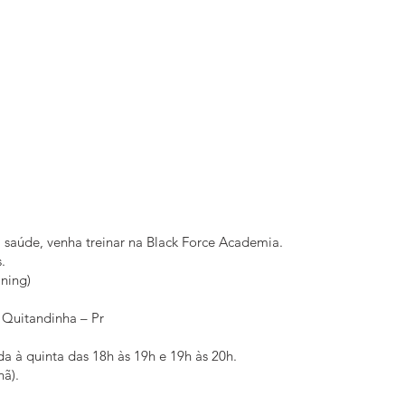
 saúde, venha treinar na Black Force Academia.
.
ining)
 Quitandinha – Pr
a à quinta das 18h às 19h e 19h às 20h.
hã).