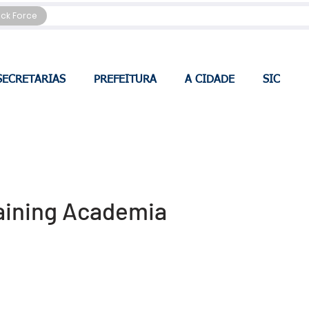
ack Force
SECRETARIAS
PREFEITURA
A CIDADE
SIC
aining Academia