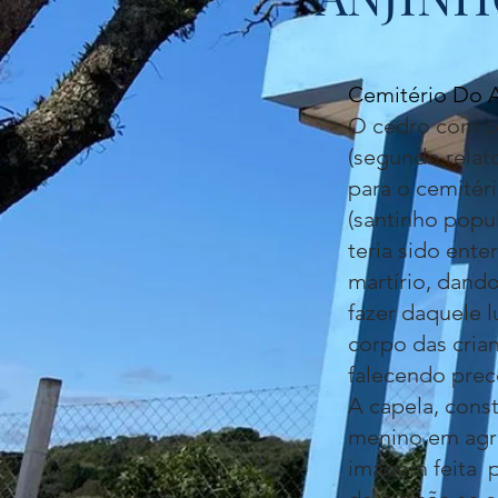
Cemitério Do 
O cedro com c
(segundo relat
para o cemitéri
(santinho popul
teria sido ente
martírio, dand
fazer daquele l
corpo das cria
falecendo pre
A capela, cons
menino em agr
imagem feita p