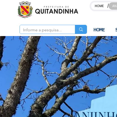
/
HOME
AN
HOME
ANJINH