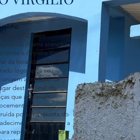
Anjinho
erca de 150 anos
os locais) chama atenção
o onde o Anjinho Virgílio
ar da localidade de Reis)
rrado logo após seu
o origem a tradição de
ugar destino final do
nças que acabavam
cocemente.
truída por uma devota do
adecimento, conta com a
ara representá-lo, apesar