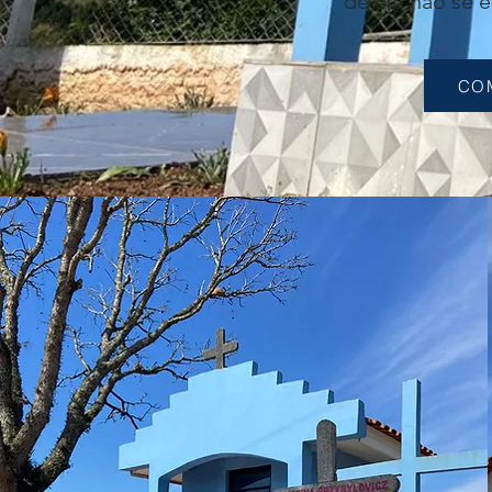
de ele não se e
CO