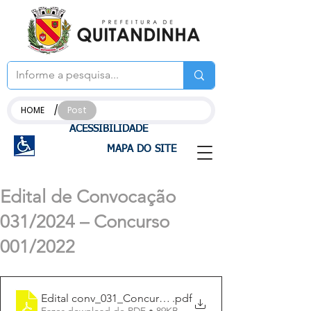
/
HOME
Post
ACESSIBILIDADE
MAPA DO SITE
Edital de Convocação
031/2024 – Concurso
001/2022
Edital conv_031_Concurso_012022 (1)
.pdf
Fazer download de PDF • 89KB