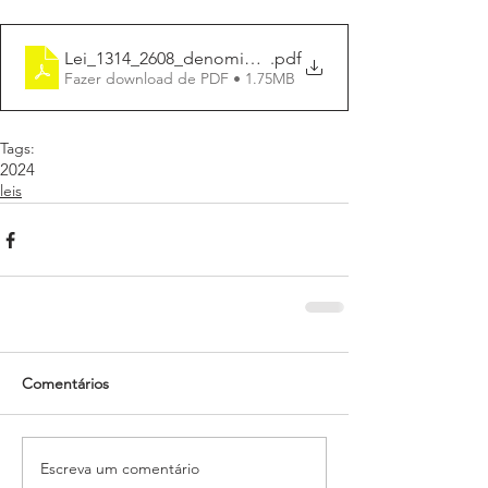
Lei_1314_2608_denomina_logradouro_Travessa_Azaur
.pdf
Fazer download de PDF • 1.75MB
Tags:
2024
leis
Comentários
Escreva um comentário