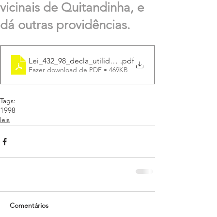
vicinais de Quitandinha, e
dá outras providências.
Lei_432_98_decla_utilid_publ_estradas_vicinais
.pdf
Fazer download de PDF • 469KB
Tags:
1998
leis
Comentários