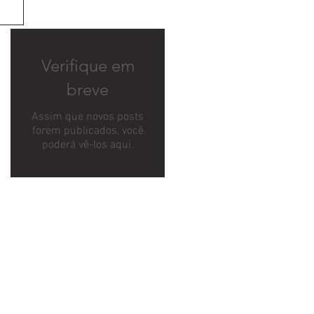
Verifique em
breve
Assim que novos posts
forem publicados, você
poderá vê-los aqui.