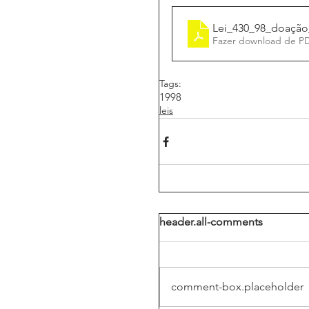
Lei_430_98_doação
Fazer download de P
Tags:
1998
leis
header.all-comments
comment-box.placeholder