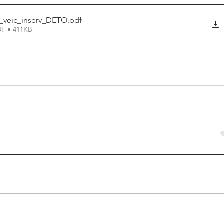
_veic_inserv_DETO
.pdf
DF • 411KB