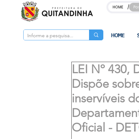
/
HOME
Po
HOME
LEI Nº 430,
Dispõe sobre
inservíveis 
Departament
Oficial - DE