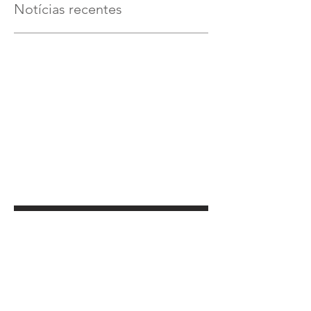
Notícias recentes
Verifique em breve
Assim que novos posts forem
publicados, você poderá vê-los
aqui.