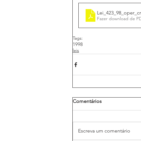
Lei_423_98_oper_c
Fazer download de P
Tags:
1998
leis
Comentários
Escreva um comentário