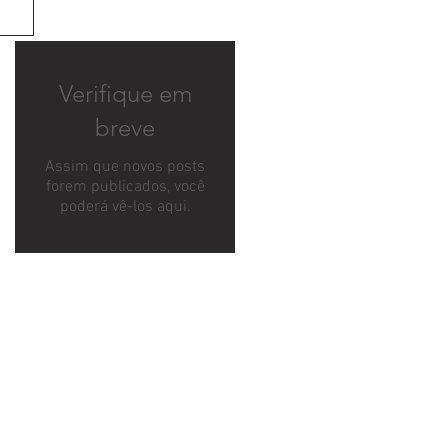
Verifique em
breve
Assim que novos posts
forem publicados, você
poderá vê-los aqui.