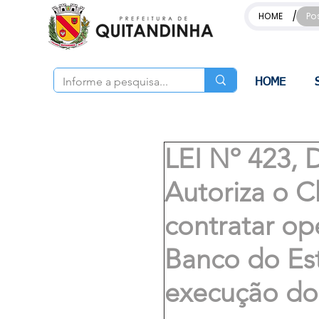
/
HOME
Po
HOME
LEI Nº 423,
Autoriza o C
contratar op
Banco do Est
execução do 