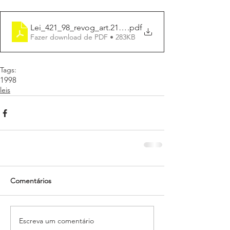
Lei_421_98_revog_art.210_lei_419
.pdf
Fazer download de PDF • 283KB
Tags:
1998
leis
Comentários
Escreva um comentário