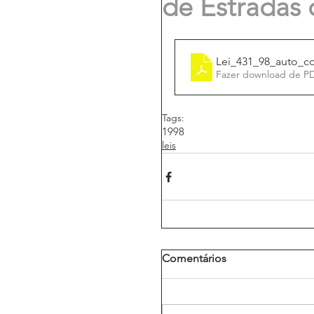
de Estradas 
Lei_431_98_auto_c
Fazer download de P
Tags:
1998
leis
Comentários