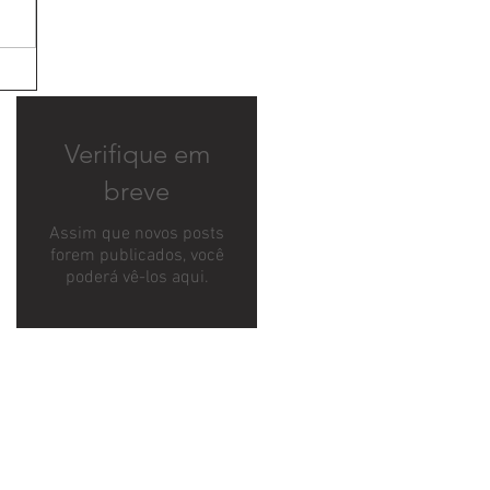
Verifique em
breve
Assim que novos posts
forem publicados, você
poderá vê-los aqui.