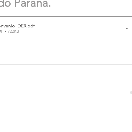
do Paraná.
onvenio_DER
.pdf
DF • 722KB