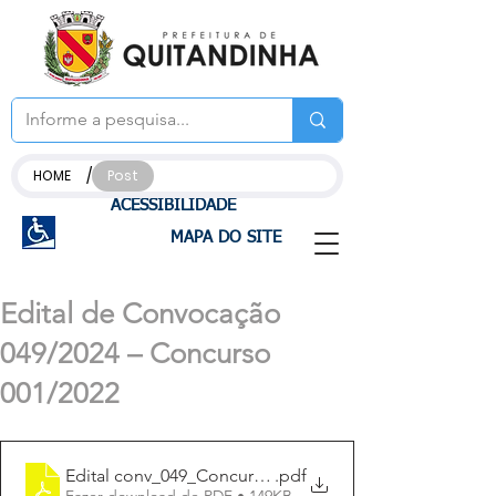
/
HOME
Post
ACESSIBILIDADE
MAPA DO SITE
Edital de Convocação
049/2024 – Concurso
001/2022
Edital conv_049_Concurso_012022
.pdf
Fazer download de PDF • 149KB