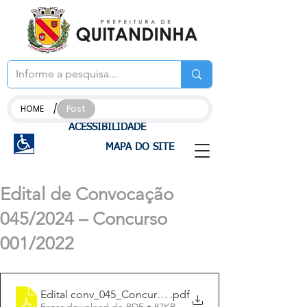
/
HOME
Post
ACESSIBILIDADE
MAPA DO SITE
Edital de Convocação
045/2024 – Concurso
001/2022
Edital conv_045_Concurso_012022 (1)
.pdf
Fazer download de PDF • 87KB