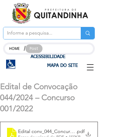
/
HOME
Post
ACESSIBILIDADE
MAPA DO SITE
Edital de Convocação
044/2024 – Concurso
001/2022
Edital conv_044_Concurso_012022
.pdf
Fazer download de PDF • 150KB