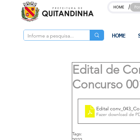
/
HOME
Po
HOME
Edital de C
Concurso 00
Edital conv_043_C
Fazer download de P
Tags:
2022