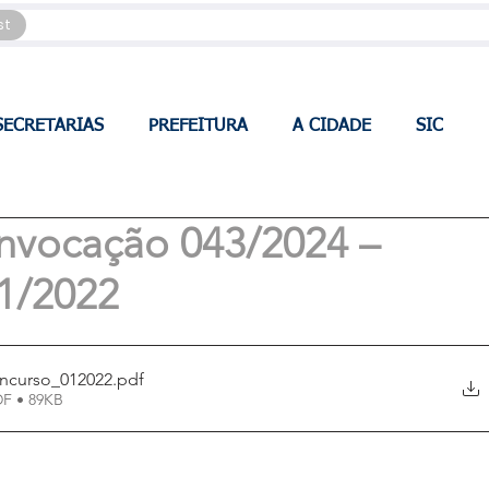
st
SECRETARIAS
PREFEITURA
A CIDADE
SIC
onvocação 043/2024 –
1/2022
oncurso_012022
.pdf
DF • 89KB