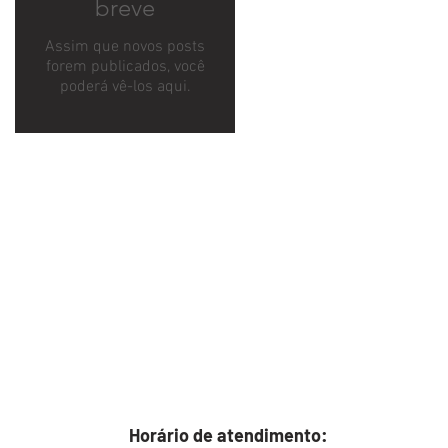
breve
Assim que novos posts
forem publicados, você
poderá vê-los aqui.
Horário de atendimento: