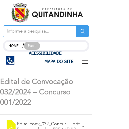
/
HOME
Post
ACESSIBILIDADE
MAPA DO SITE
Edital de Convocação
032/2024 – Concurso
001/2022
Edital conv_032_Concurso_012022
.pdf
Fazer download de PDF • 151KB