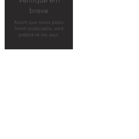
breve
Assim que novos posts
forem publicados, você
poderá vê-los aqui.