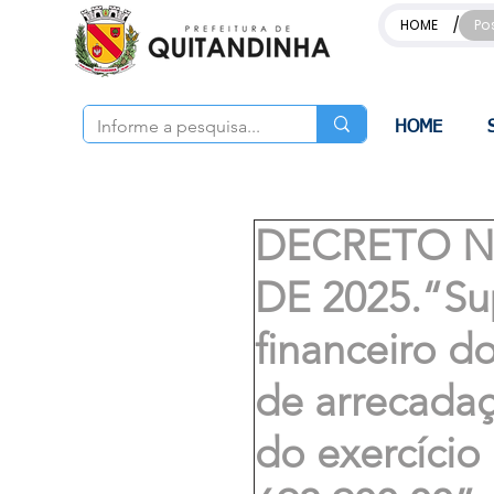
/
HOME
Po
HOME
DECRETO Nº
DE 2025.“Su
financeiro do
de arrecada
do exercício