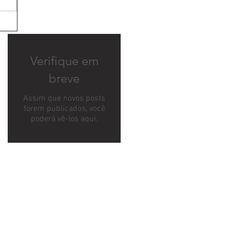
Verifique em
breve
Assim que novos posts
forem publicados, você
poderá vê-los aqui.