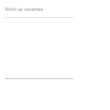
Notícias recentes
Verifique em breve
Assim que novos posts forem
publicados, você poderá vê-los