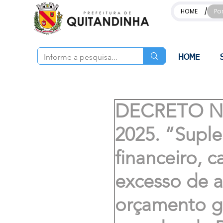
/
HOME
Po
HOME
DECRETO Nº
2025. “Supl
financeiro, 
excesso de a
orçamento ge