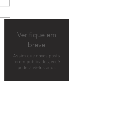
Verifique em
breve
Assim que novos posts
forem publicados, você
poderá vê-los aqui.