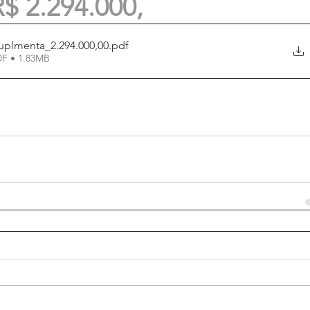
R$ 2.294.000,
uplmenta_2.294.000,00
.pdf
DF • 1.83MB