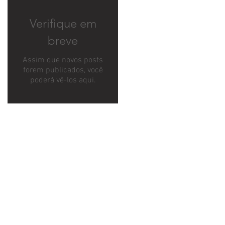
Verifique em
breve
Assim que novos posts
forem publicados, você
poderá vê-los aqui.