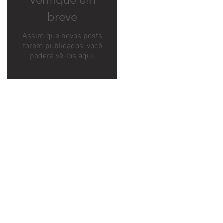
breve
Assim que novos posts
forem publicados, você
poderá vê-los aqui.