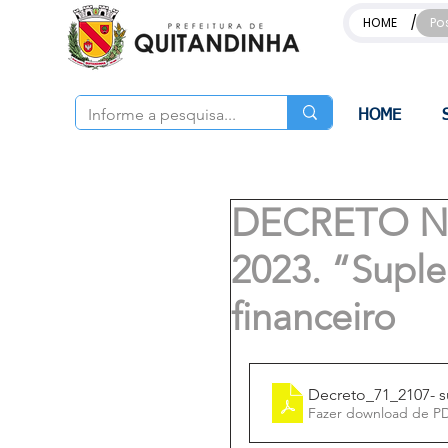
/
HOME
Po
HOME
DECRETO Nº
2023. “Supl
financeiro
Decreto_71_2107- 
Fazer download de P