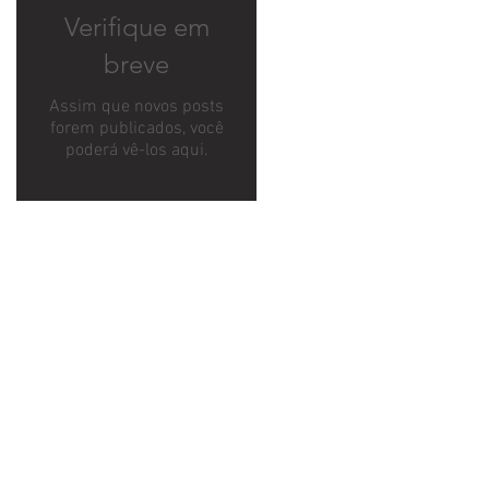
Verifique em
breve
Assim que novos posts
forem publicados, você
poderá vê-los aqui.