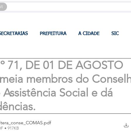
st
SECRETARIAS
PREFEITURA
A CIDADE
SIC
 71, DE 01 DE AGOSTO
omeia membros do Consel
 Assistência Social e dá
dências.
altera_conse_COMAS
.pdf
DF • 917KB