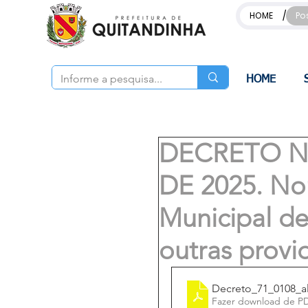
/
HOME
Po
HOME
DECRETO Nº
DE 2025. N
Municipal de
outras provi
Decreto_71_0108_
Fazer download de P