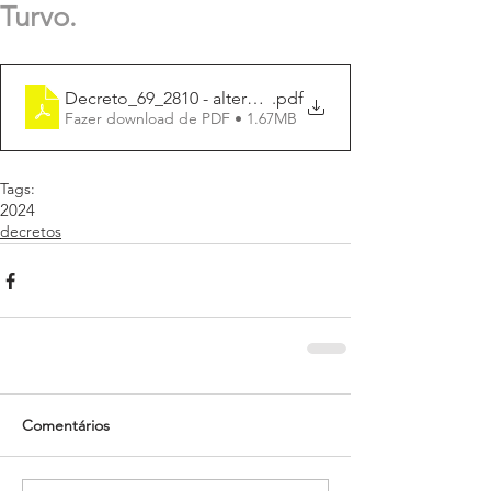
Turvo.
Decreto_69_2810 - altera_conselho_escola_Bom_Jesu
.pdf
Fazer download de PDF • 1.67MB
Tags:
2024
decretos
Comentários