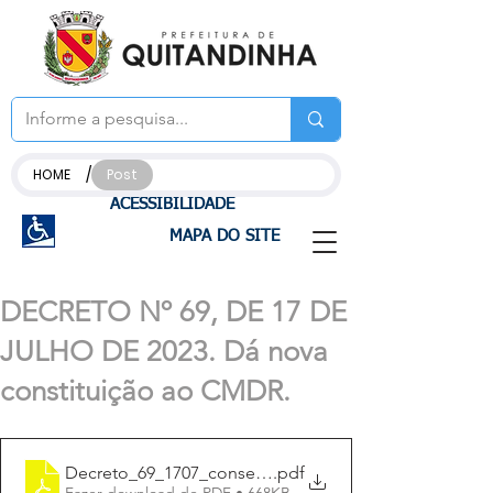
/
HOME
Post
ACESSIBILIDADE
MAPA DO SITE
DECRETO Nº 69, DE 17 DE
JULHO DE 2023. Dá nova
constituição ao CMDR.
Decreto_69_1707_conselho_CMDR
.pdf
Fazer download de PDF • 668KB