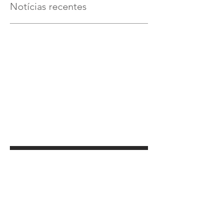
Notícias recentes
Verifique em breve
Assim que novos posts forem
publicados, você poderá vê-los
aqui.