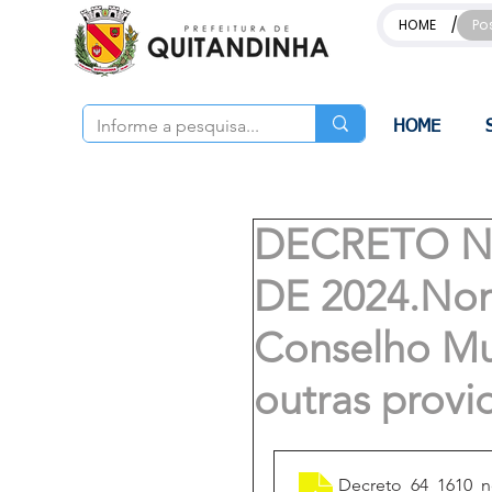
/
HOME
Po
HOME
DECRETO Nº
DE 2024.No
Conselho Mu
outras provi
Decreto_64_1610_