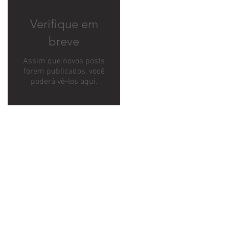
Verifique em
breve
Assim que novos posts
forem publicados, você
poderá vê-los aqui.