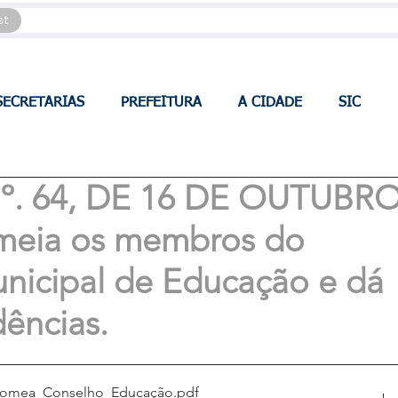
st
SECRETARIAS
PREFEITURA
A CIDADE
SIC
. 64, DE 16 DE OUTUBR
meia os membros do
nicipal de Educação e dá
dências.
nomea_Conselho_Educação
.pdf