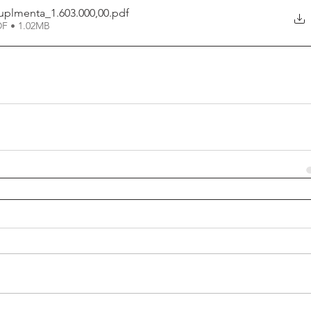
uplmenta_1.603.000,00
.pdf
DF • 1.02MB