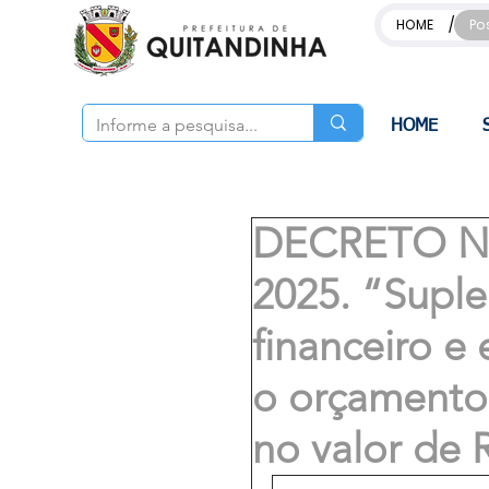
/
HOME
Po
HOME
DECRETO Nº
2025. “Supl
financeiro e
o orçamento 
no valor de 