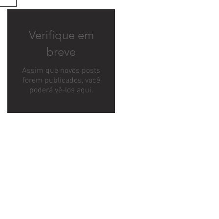
Verifique em
breve
Assim que novos posts
forem publicados, você
poderá vê-los aqui.