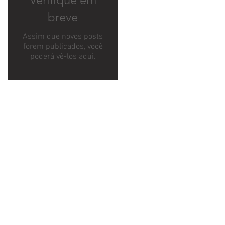
breve
Assim que novos posts
forem publicados, você
poderá vê-los aqui.