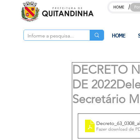
/
HOME
Po
HOME
DECRETO Nº
DE 2022Dele
Secretário M
Decreto_63_0308_al
Fazer download de P