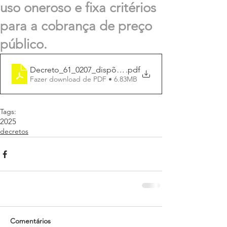
uso oneroso e fixa critérios
para a cobrança de preço
público.
Decreto_61_0207_dispõe_utiliza_bens_publicos_Ginás
.pdf
Fazer download de PDF • 6.83MB
Tags:
2025
decretos
Comentários