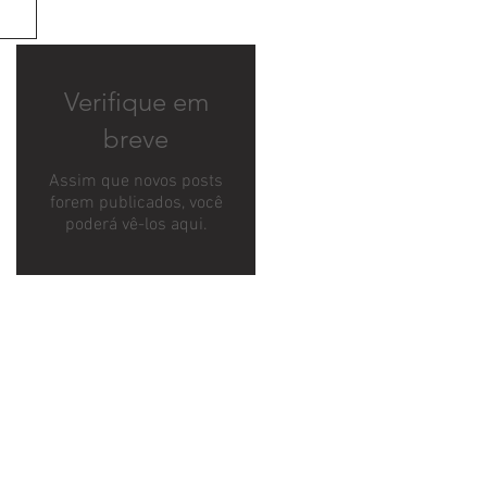
Verifique em
breve
Assim que novos posts
forem publicados, você
poderá vê-los aqui.