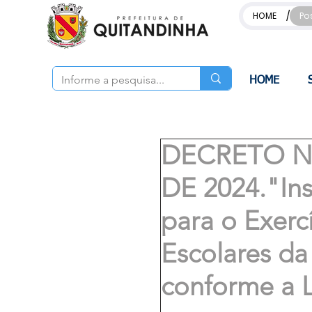
/
HOME
Po
HOME
DECRETO Nº
DE 2024."Ins
para o Exerc
Escolares da
conforme a L