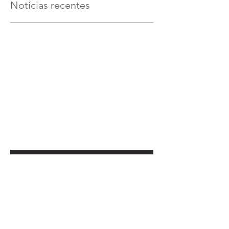
Notícias recentes
Verifique em breve
Assim que novos posts forem
publicados, você poderá vê-los
aqui.