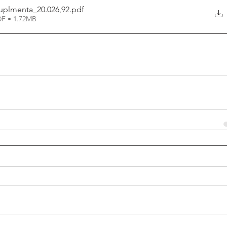
uplmenta_20.026,92
.pdf
DF • 1.72MB