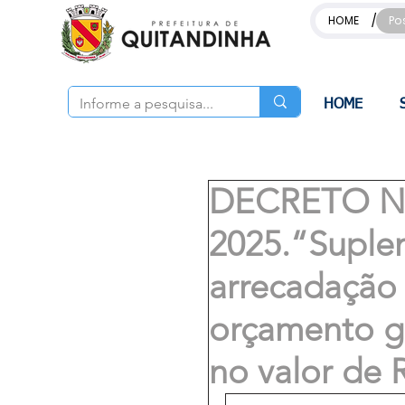
/
HOME
Po
HOME
DECRETO Nº
2025.“Suple
arrecadação 
orçamento ge
no valor de 