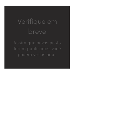
Verifique em
breve
Assim que novos posts
forem publicados, você
poderá vê-los aqui.