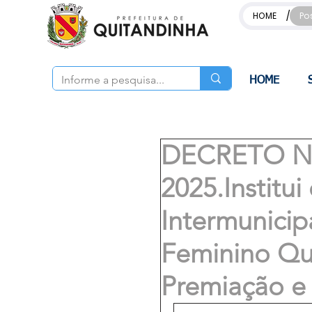
/
HOME
Po
HOME
DECRETO Nº
2025.Institu
Intermunicip
Feminino Qu
Premiação e 