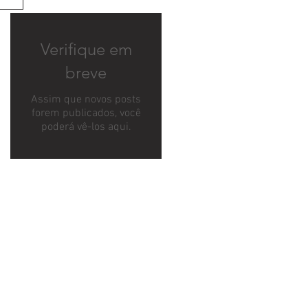
Verifique em
breve
Assim que novos posts
forem publicados, você
poderá vê-los aqui.