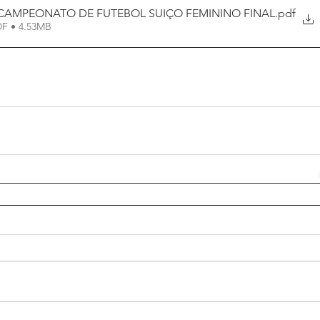
Decreto_41_0705 - CAMPEONATO DE FUTEBOL SUIÇO FEMININO FINAL
.pdf
DF • 4.53MB