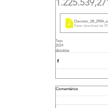
1.225.539,27
Decreto_28_2904_s
Fazer download de P
Tags:
2024
decretos
Comentários