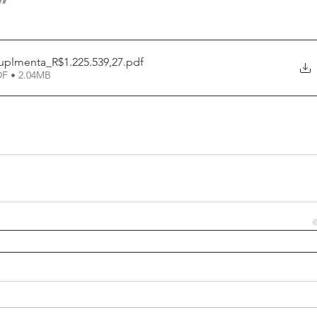
”
uplmenta_R$1.225.539,27
.pdf
DF • 2.04MB