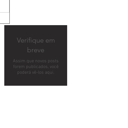
Verifique em
breve
Assim que novos posts
forem publicados, você
poderá vê-los aqui.