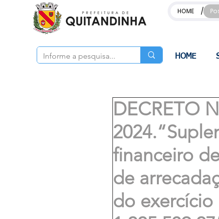
/
HOME
Po
HOME
DECRETO Nº
2024.“Suple
financeiro de
de arrecada
do exercício