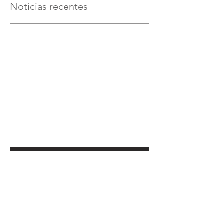
Notícias recentes
Verifique em breve
Assim que novos posts forem
publicados, você poderá vê-los
aqui.