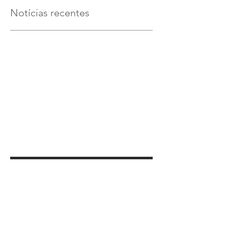
Notícias recentes
Verifique em breve
Assim que novos posts forem
publicados, você poderá vê-los
aqui.