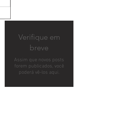
Verifique em
breve
Assim que novos posts
forem publicados, você
poderá vê-los aqui.