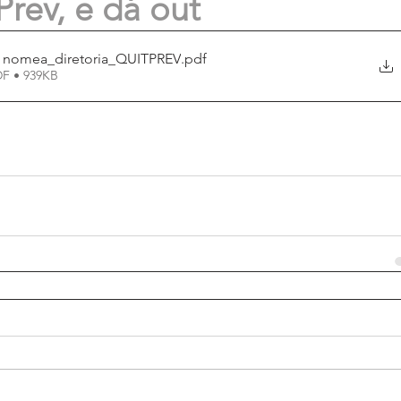
rev, e dá out
Decreto_141_1612 - nomea_diretoria_QUITPREV
.pdf
DF • 939KB