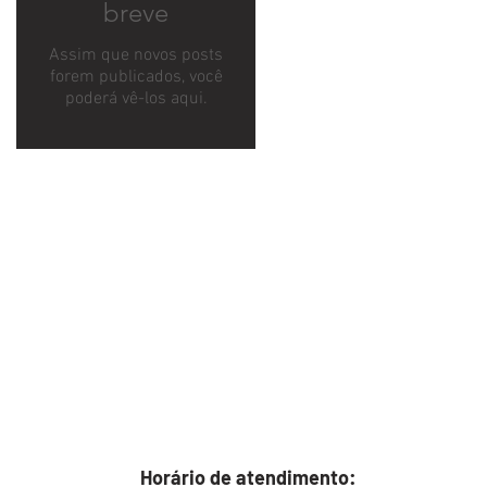
breve
Assim que novos posts
forem publicados, você
poderá vê-los aqui.
Horário de atendimento: