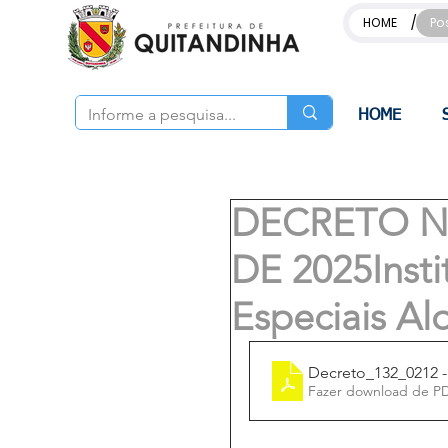
/
HOME
Po
HOME
DECRETO Nº
DE 2025Insti
Especiais Ald
Fazer download de P