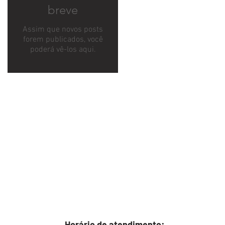
breve
Assim que novos posts
forem publicados, você
poderá vê-los aqui.
Horário de atendimento: