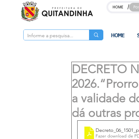
/
HOME
Po
HOME
DECRETO Nº
2026.“Prorro
a validade d
dá outras pr
Decreto_06_1501_pr
Fazer download de P