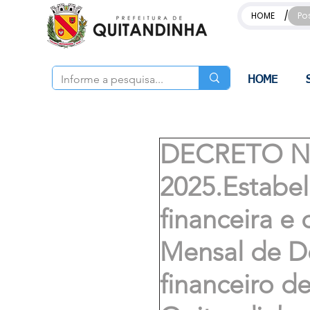
/
HOME
Po
HOME
DECRETO Nº
2025.Estabe
financeira e
Mensal de D
financeiro d