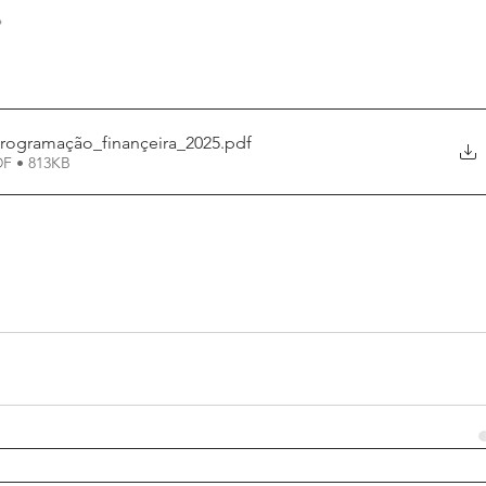
.
rogramação_finançeira_2025
.pdf
DF • 813KB