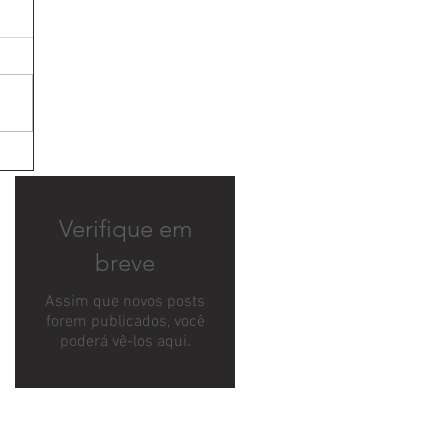
Verifique em
breve
Assim que novos posts
forem publicados, você
poderá vê-los aqui.