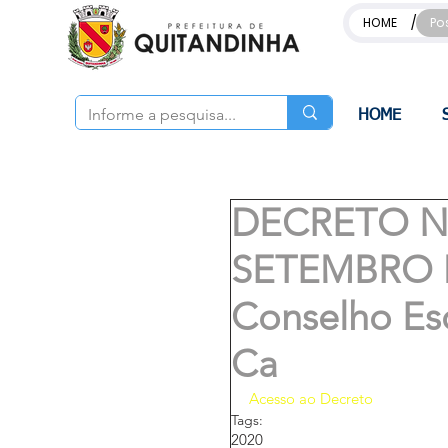
/
HOME
Po
HOME
DECRETO Nº.
SETEMBRO DE
Conselho Esc
Ca
Acesso ao Decreto
Tags:
2020