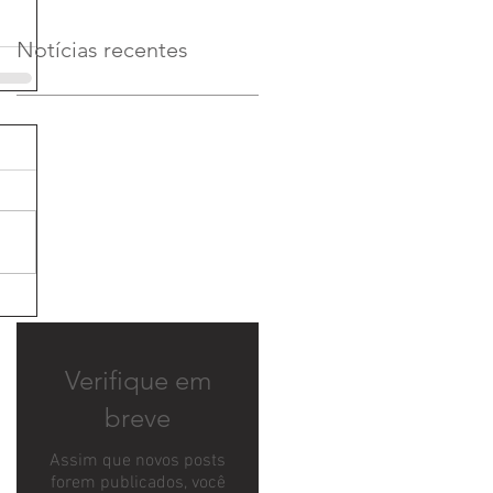
Notícias recentes
Verifique em
breve
Assim que novos posts
forem publicados, você