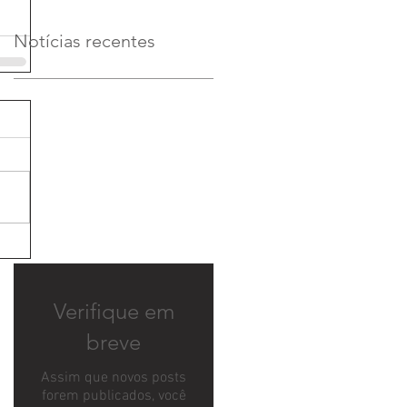
Notícias recentes
Verifique em
breve
Assim que novos posts
forem publicados, você