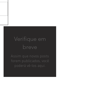
Verifique em
breve
Assim que novos posts
forem publicados, você
poderá vê-los aqui.