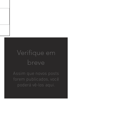
Verifique em
breve
Assim que novos posts
forem publicados, você
poderá vê-los aqui.