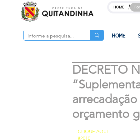
/
HOME
Po
HOME
DECRETO Nº
“Suplementa
arrecadação
orçamento g
CLIQUE AQUI 
#2010