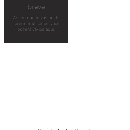
breve
Assim que novos posts
forem publicados, você
poderá vê-los aqui.